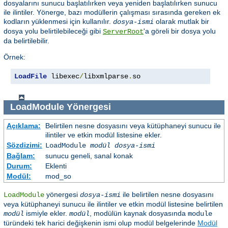
dosyalarını sunucu başlatılırken veya yeniden başlatılırken sunucu
ile ilintiler. Yönerge, bazı modüllerin çalışması sırasında gereken ek
kodların yüklenmesi için kullanılır.
olarak mutlak bir
dosya-ismi
dosya yolu belirtilebileceği gibi
'a göreli bir dosya yolu
ServerRoot
da belirtilebilir.
Örnek:
LoadFile
 libexec
/
libxmlparse
.
so
LoadModule
Yönergesi
Açıklama:
Belirtilen nesne dosyasını veya kütüphaneyi sunucu ile
ilintiler ve etkin modül listesine ekler.
Sözdizimi:
LoadModule
modül dosya-ismi
Bağlam:
sunucu geneli, sanal konak
Durum:
Eklenti
Modül:
mod_so
yönergesi
ile belirtilen nesne dosyasını
LoadModule
dosya-ismi
veya kütüphaneyi sunucu ile ilintiler ve etkin modül listesine belirtilen
ismiyle ekler.
, modülün kaynak dosyasında
modül
modül
module
türündeki tek harici değişkenin ismi olup modül belgelerinde
Modül