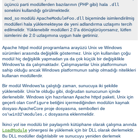
üçüncü parti modüllerden bazılarının (PHP gibi) hala
.dll
sonekini kullandığı görülmektedir.
modülü
biçeminde isimlendirilmiş
mod_so
ApacheModuleFoo.dll
modülleri hala yüklemekteyse de yeni adlandırma uzlaşımı tercih
edilmelidir. Yüklenebilir modülleri 2.0'a dönüştürüyorsanız, lütfen
isimlerini de 2.0 uzlaşımına uygun hale getiriniz.
Apache httpd modül programlama arayüzü Unix ve Windows
sürümleri arasında değişiklik göstermez. Unix için kullanılan çoğu
modül hiç değişiklik yapmadan ya da çok küçük bir değişiklikle
Windows'ta da çalışmaktadır. Çalışmayanlar Unix platformunun
sahip olduğu ancak Windows platformunun sahip olmadığı nitelikleri
kullanan modüllerdir.
Bir modül Windows'ta çalıştığı zaman, sunucuya iki şekilde
yüklenebilir. Unix'te olduğu gibi, doğrudan sunucunun içinde
derlenebilir. Windows için hazırlanan Apache httpd paketi, Unix için
geçerli olan
betiğini içermediğinden modülün kaynak
Configure
dosyası ApacheCore proje dosyasına, sembolleri de
dosyasına eklenmelidir.
os\win32\modules.c
İkinci yol ise modülü bir paylaşımlı kütüphane olarak çalışma anında
yönergesi ile yüklemek için bir DLL olarak derlemektir.
LoadModule
Bu DLL modüller dağıtılabilir ve sunucuyu yeniden derlemek