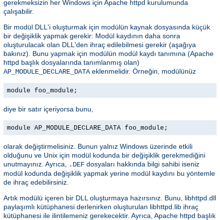
gerekmeksizin her Windows için Apache httpd kurulumunda
çalışabilir.
Bir modül DLL'i oluşturmak için modülün kaynak dosyasında küçük
bir değişiklik yapmak gerekir: Modül kaydının daha sonra
oluşturulacak olan DLL'den ihraç edilebilmesi gerekir (aşağıya
bakınız). Bunu yapmak için modülün modül kaydı tanımına (Apache
httpd başlık dosyalarında tanımlanmış olan)
eklenmelidir. Örneğin, modülünüz
AP_MODULE_DECLARE_DATA
module foo_module;
diye bir satır içeriyorsa bunu,
module AP_MODULE_DECLARE_DATA foo_module;
olarak değiştirmelisiniz. Bunun yalnız Windows üzerinde etkili
olduğunu ve Unix için modül kodunda bir değişiklik gerekmediğini
unutmayınız. Ayrıca,
dosyaları hakkında bilgi sahibi iseniz
.DEF
modül kodunda değişiklik yapmak yerine modül kaydını bu yöntemle
de ihraç edebilirsiniz.
Artık modülü içeren bir DLL oluşturmaya hazırsınız. Bunu, libhttpd.dll
paylaşımlı kütüphanesi derlenirken oluşturulan libhttpd.lib ihraç
kütüphanesi ile ilintilemeniz gerekecektir. Ayrıca, Apache httpd başlık