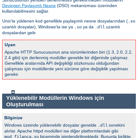
Sunucusunun yeniden derlenmesini gerektirmeden modüllerin
Devingen Paylaşımlı Nesne
(DSO) mekanizması üzerinden
kullanılabilmesini sağlar.
Unix'te yüklenen kod genellikle paylaşımlı nesne dosyalarından (
.so
uzantılı dosyalar), Windows'ta ise ya
ya da
uzantılı
.so
.dll
dosyalardan gelir.
Uyarı
Apache HTTP Sunucusunun ana sürümlerinden biri (1.3, 2.0, 2.2,
2.4 gibi) için derlenmiş modüller genelde bir diğerinde çalışmaz.
Genellikle aralarında API değişikliği sözkonusu olduğundan
çalışması için modüllerde yeni sürüme göre değişiklik yapılması
gerekir.
Yüklenebilir Modüllerin Windows için
Oluşturulması
Bilginize
Windows üzeinde yüklenebilir dosyalar genelde
sonekini
.dll
alırlar. Apache httpd modülleri ise diğer platformlardaki gibi
biçeminde isimlendirilmektedir. Bununla birlikte,
mod_filanca.so