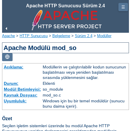
Apache HTTP Sunucusu Sürüm 2.4
☰
Apache
>
HTTP Sunucusu
>
Belgeleme
>
Sürüm 2.4
>
Modüller
Apache Modülü mod_so
Açıklama:
Modüllerin ve çalıştırılabilir kodun sunucunun
başlatılması veya yeniden başlatılması
sırasında yüklenmesini sağlar.
Durum:
Eklenti
Modül Betimleyici:
so_module
Kaynak Dosyası:
mod_so.c
Uyumluluk:
Windows için bu bir temel modüldür (sunucu
bunu daima içerir).
Özet
Seçilen işletim sistemleri üzerinde bu modül Apache HTTP