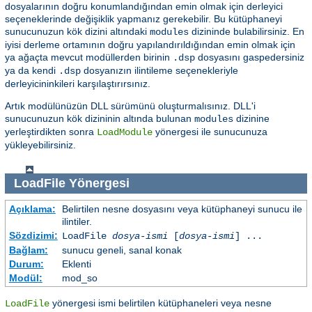
dosyalarının doğru konumlandığından emin olmak için derleyici
seçeneklerinde değişiklik yapmanız gerekebilir. Bu kütüphaneyi
sunucunuzun kök dizini altındaki
dizininde bulabilirsiniz. En
modules
iyisi derleme ortamının doğru yapılandırıldığından emin olmak için
ya ağaçta mevcut modüllerden birinin
dosyasını gaspedersiniz
.dsp
ya da kendi
dosyanızın ilintileme seçenekleriyle
.dsp
derleyicininkileri karşılaştırırsınız.
Artık modülünüzün DLL sürümünü oluşturmalısınız. DLL'i
sunucunuzun kök dizininin altında bulunan
dizinine
modules
yerleştirdikten sonra
yönergesi ile sunucunuza
LoadModule
yükleyebilirsiniz.
LoadFile
Yönergesi
Açıklama:
Belirtilen nesne dosyasını veya kütüphaneyi sunucu ile
ilintiler.
Sözdizimi:
LoadFile
dosya-ismi
[
dosya-ismi
] ...
Bağlam:
sunucu geneli, sanal konak
Durum:
Eklenti
Modül:
mod_so
yönergesi ismi belirtilen kütüphaneleri veya nesne
LoadFile