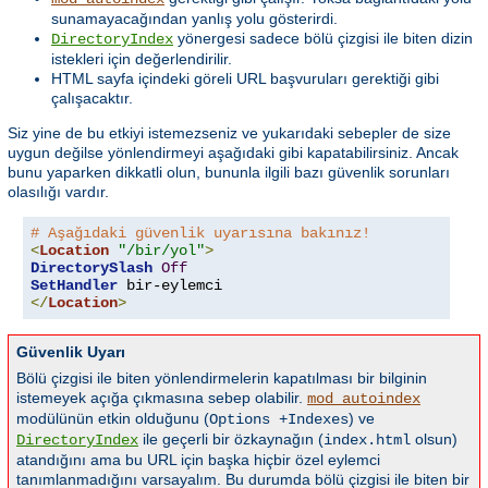
sunamayacağından yanlış yolu gösterirdi.
yönergesi sadece bölü çizgisi ile biten dizin
DirectoryIndex
istekleri için değerlendirilir.
HTML sayfa içindeki göreli URL başvuruları gerektiği gibi
çalışacaktır.
Siz yine de bu etkiyi istemezseniz ve yukarıdaki sebepler de size
uygun değilse yönlendirmeyi aşağıdaki gibi kapatabilirsiniz. Ancak
bunu yaparken dikkatli olun, bununla ilgili bazı güvenlik sorunları
olasılığı vardır.
# Aşağıdaki güvenlik uyarısına bakınız!
<
Location
"/bir/yol"
>
DirectorySlash
Off
SetHandler
 bir-eylemci
</
Location
>
Güvenlik Uyarı
Bölü çizgisi ile biten yönlendirmelerin kapatılması bir bilginin
istemeyek açığa çıkmasına sebep olabilir.
mod_autoindex
modülünün etkin olduğunu (
) ve
Options +Indexes
ile geçerli bir özkaynağın (
olsun)
DirectoryIndex
index.html
atandığını ama bu URL için başka hiçbir özel eylemci
tanımlanmadığını varsayalım. Bu durumda bölü çizgisi ile biten bir