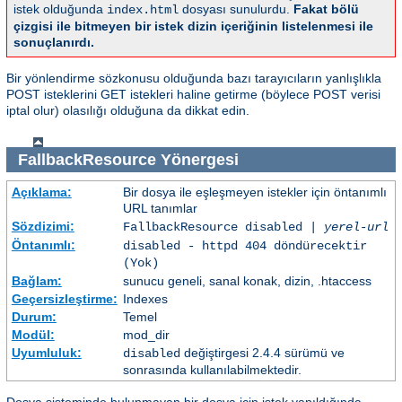
istek olduğunda
dosyası sunulurdu.
Fakat bölü
index.html
çizgisi ile bitmeyen bir istek dizin içeriğinin listelenmesi ile
sonuçlanırdı.
Bir yönlendirme sözkonusu olduğunda bazı tarayıcıların yanlışlıkla
POST isteklerini GET istekleri haline getirme (böylece POST verisi
iptal olur) olasılığı olduğuna da dikkat edin.
FallbackResource
Yönergesi
Açıklama:
Bir dosya ile eşleşmeyen istekler için öntanımlı
URL tanımlar
Sözdizimi:
FallbackResource disabled |
yerel-url
Öntanımlı:
disabled - httpd 404 döndürecektir
(Yok)
Bağlam:
sunucu geneli, sanal konak, dizin, .htaccess
Geçersizleştirme:
Indexes
Durum:
Temel
Modül:
mod_dir
Uyumluluk:
değiştirgesi 2.4.4 sürümü ve
disabled
sonrasında kullanılabilmektedir.