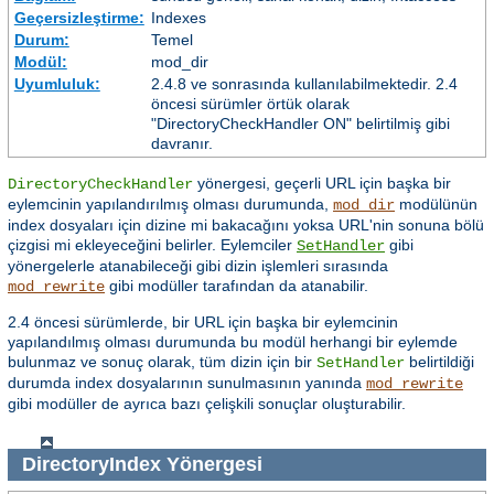
Geçersizleştirme:
Indexes
Durum:
Temel
Modül:
mod_dir
Uyumluluk:
2.4.8 ve sonrasında kullanılabilmektedir. 2.4
öncesi sürümler örtük olarak
"DirectoryCheckHandler ON" belirtilmiş gibi
davranır.
yönergesi, geçerli URL için başka bir
DirectoryCheckHandler
eylemcinin yapılandırılmış olması durumunda,
modülünün
mod_dir
index dosyaları için dizine mi bakacağını yoksa URL'nin sonuna bölü
çizgisi mi ekleyeceğini belirler. Eylemciler
gibi
SetHandler
yönergelerle atanabileceği gibi dizin işlemleri sırasında
gibi modüller tarafından da atanabilir.
mod_rewrite
2.4 öncesi sürümlerde, bir URL için başka bir eylemcinin
yapılandılmış olması durumunda bu modül herhangi bir eylemde
bulunmaz ve sonuç olarak, tüm dizin için bir
belirtildiği
SetHandler
durumda index dosyalarının sunulmasının yanında
mod_rewrite
gibi modüller de ayrıca bazı çelişkili sonuçlar oluşturabilir.
DirectoryIndex
Yönergesi