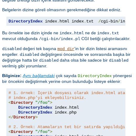
Belgelerin dizine göreli olmasının gerekmediğine dikkat ediniz.
DirectoryIndex
 index
.
html index
.
txt  
/
cgi-bin
/
index
.
Bu örnekte ise dizin içinde ne
ne de
index.html
index.txt
mevcut olduğunda
CGI betiği çalıştırılacaktır.
/cgi-bin/index.pl
değeri tek başına
'in bir dizin listesi aramasını
disabled
mod_dir
engeller.
değiştirgesi öncesinde ve sonrasında başka bir
disabled
değiştirge hatta bir
daha olsa bile sadece bir
disabled
disabled
verilmiş gibi yorumlanır.
Bilginize:
Aynı bağlamdaki
çok sayıda
yönergesi
DirectoryIndex
bir öncekini değiştirmek yerine onun bulunduğu listeye eklenir:
# 1. örnek: İçerik dosyası olarak index.html atayıp 
# index.php'yi ekleyebilirsiniz.
<
Directory
"/foo"
>
DirectoryIndex
 index
.
html

DirectoryIndex
 index
.
</
Directory
>
# 2. Örnek: Atamaların tet bir satırda yapıldığı bu 
<
Directory
"/foo"
>