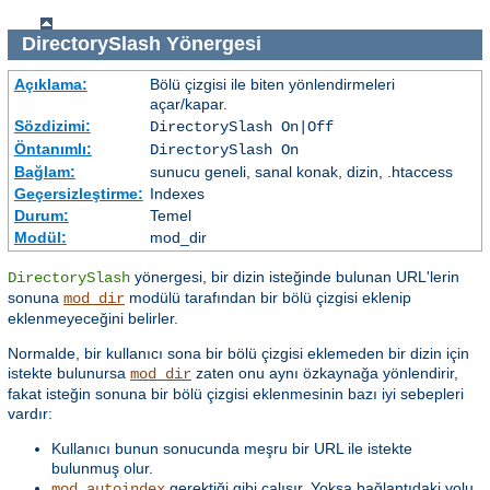
DirectorySlash
Yönergesi
Açıklama:
Bölü çizgisi ile biten yönlendirmeleri
açar/kapar.
Sözdizimi:
DirectorySlash On|Off
Öntanımlı:
DirectorySlash On
Bağlam:
sunucu geneli, sanal konak, dizin, .htaccess
Geçersizleştirme:
Indexes
Durum:
Temel
Modül:
mod_dir
yönergesi, bir dizin isteğinde bulunan URL'lerin
DirectorySlash
sonuna
modülü tarafından bir bölü çizgisi eklenip
mod_dir
eklenmeyeceğini belirler.
Normalde, bir kullanıcı sona bir bölü çizgisi eklemeden bir dizin için
istekte bulunursa
zaten onu aynı özkaynağa yönlendirir,
mod_dir
fakat isteğin sonuna bir bölü çizgisi eklenmesinin bazı iyi sebepleri
vardır:
Kullanıcı bunun sonucunda meşru bir URL ile istekte
bulunmuş olur.
gerektiği gibi çalışır. Yoksa bağlantıdaki yolu
mod_autoindex