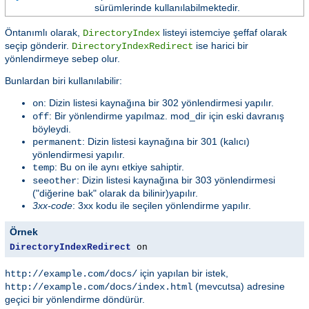
sürümlerinde kullanılabilmektedir.
Öntanımlı olarak,
listeyi istemciye şeffaf olarak
DirectoryIndex
seçip gönderir.
ise harici bir
DirectoryIndexRedirect
yönlendirmeye sebep olur.
Bunlardan biri kullanılabilir:
: Dizin listesi kaynağına bir 302 yönlendirmesi yapılır.
on
: Bir yönlendirme yapılmaz. mod_dir için eski davranış
off
böyleydi.
: Dizin listesi kaynağına bir 301 (kalıcı)
permanent
yönlendirmesi yapılır.
: Bu
ile aynı etkiye sahiptir.
temp
on
: Dizin listesi kaynağına bir 303 yönlendirmesi
seeother
("diğerine bak" olarak da bilinir)yapılır.
3xx-code
: 3xx kodu ile seçilen yönlendirme yapılır.
Örnek
DirectoryIndexRedirect
 on
için yapılan bir istek,
http://example.com/docs/
(mevcutsa) adresine
http://example.com/docs/index.html
geçici bir yönlendirme döndürür.