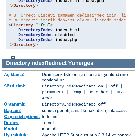
DirectoryIndex
 index
.
html index
.
</
Directory
>
# 3. Örnek: Listeyi tamamen değiştirmek için, listey
# Bu örnekte içerik dosyası olarak listede sadece in
<
Directory
"/foo"
>
DirectoryIndex
 index
.
html

DirectoryIndex
 disabled

DirectoryIndex
 index
.
</
Directory
>
DirectoryIndexRedirect
Yönergesi
Açıklama:
Dizin içerik listeleri için harici bir yönlendirme
yapılandırır.
Sözdizimi:
DirectoryIndexRedirect on | off |
permanent | temp | seeother |
3xx-
kodu
Öntanımlı:
DirectoryIndexRedirect off
Bağlam:
sunucu geneli, sanal konak, dizin, .htaccess
Geçersizleştirme:
Indexes
Durum:
Temel
Modül:
mod_dir
Uyumluluk:
Apache HTTP Sunucusunun 2.3.14 ve sonraki