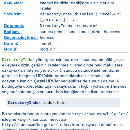
Açıklama:
İstemci bir dizin istediğinde dizin içeriğini
listeler.
Sözdizimi:
DirectoryIndex disabled |
yerel-url
[
yerel-url
] ...
Öntanımlı:
DirectoryIndex index.html
Bağlam:
sunucu geneli, sanal konak, dizin, .htaccess
Geçersizleştirme:
Indexes
Durum:
Temel
Modül:
mod_dir
yönergesi, istemci, dizinin sonuna bir bölü çizgisi
DirectoryIndex
ekleyerek dizin içeriğinin listelenmesini istediğinde bakılmak üzere
özkaynakları listeler.
, sunucu üstünde istenen dizine
yerel-url
göreli bir belgenin URL'sidir; normal olarak dizin içindeki bir
dosyanın ismidir. Çeşitli URL'ler verilebilirse de sunucu daima ilk
bulduğuyla dönecektir. Eğer özkaynakların hiçbiri yoksa ve
Indexes
seçeneği atanmışsa sunucu dizin içeriğinden bir liste üretecektir.
DirectoryIndex
 index
.
html
Bu yapılandırmadan sonra yapılan bir
http://sunucum/belgeler/
isteğine karşılık, sunucu, mevcutsa
dosyasını döndürecek,
http://sunucum/belgeler/index.html
değilse ürettiği dizin içerik listesini gönderecektir.