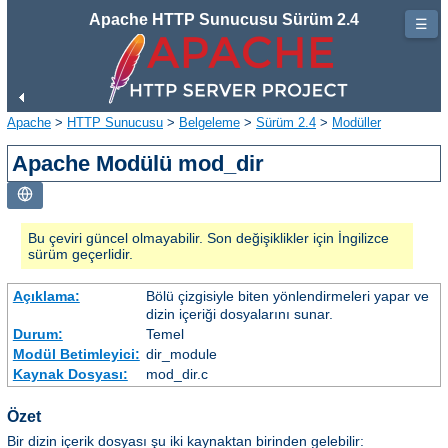
Apache HTTP Sunucusu Sürüm 2.4
☰
Apache
>
HTTP Sunucusu
>
Belgeleme
>
Sürüm 2.4
>
Modüller
Apache Modülü mod_dir
Bu çeviri güncel olmayabilir. Son değişiklikler için İngilizce
sürüm geçerlidir.
Açıklama:
Bölü çizgisiyle biten yönlendirmeleri yapar ve
dizin içeriği dosyalarını sunar.
Durum:
Temel
Modül Betimleyici:
dir_module
Kaynak Dosyası:
mod_dir.c
Özet
Bir dizin içerik dosyası şu iki kaynaktan birinden gelebilir: