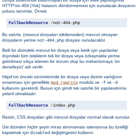
Dosya sisteminde bulunmayan bir dosya için istek yapıldığında
HTTP'nin 404 (Yok) hatasını döndürmemesi için sunulacak dosyanın
yolunu tanımlar. Örnek:
FallbackResource
/
not-404
.
php
Bu satırla, (mevcut dosyaları etkilemeden) mevcut olmayan
dosyaların yerine
dosyası sunulacaktır.
not-404.php
Belli bir dizindeki mevcut bir dosya veya betik için yapılanlar
dışındaki tüm isteklerin tek bir dosya veya özkaynakla yerine
getirilmesi sıkça istenen bir durum olup bu mekanizmaya 'ön
denetleyici' adı verilir.
httpd'nin önceki sürümlerinde bir dosya veya dizinin varlığının
sınanması için genellikle
modülü ve
ve
mod_rewrite
-f
-d
kullanımı gerekirdi. Bunun için şimdi tek satırlık bir yapılandırma
yeterli olmaktadır.
FallbackResource
/
index
.
php
Resim, CSS dosyaları gibi mevcut dosyalar normal olarak sunulur.
Üst dizinden hiçbir şeyin miras alınmaması isteniyorsa bu özelliği
kapatmak için
değiştirgesini kullanın.
disabled