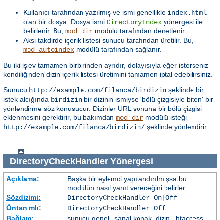
Kullanıcı tarafından yazılmış ve ismi genellikle
index.html
olan bir dosya. Dosya ismi
yönergesi ile
DirectoryIndex
belirlenir. Bu,
modülü tarafından denetlenir.
mod_dir
Aksi takdirde içerik listesi sunucu tarafından üretilir. Bu,
modülü tarafından sağlanır.
mod_autoindex
Bu iki işlev tamamen birbirinden ayrıdır, dolayısıyla eğer isterseniz
kendiliğinden dizin içerik listesi üretimini tamamen iptal edebilirsiniz.
Sunucu
şeklinde bir
http://example.com/filanca/birdizin
istek aldığında
bir dizinin ismiyse 'bölü çizgisiyle biten' bir
birdizin
yönlendirme söz konusudur. Dizinler URL sonuna bir bölü çizgisi
eklenmesini gerektirir, bu bakımdan
modülü isteği
mod_dir
şeklinde yönlendirir.
http://example.com/filanca/birdizin/
DirectoryCheckHandler
Yönergesi
Açıklama:
Başka bir eylemci yapılandırılmışsa bu
modülün nasıl yanıt vereceğini belirler
Sözdizimi:
DirectoryCheckHandler On|Off
Öntanımlı:
DirectoryCheckHandler Off
Bağlam:
sunucu geneli, sanal konak, dizin, .htaccess